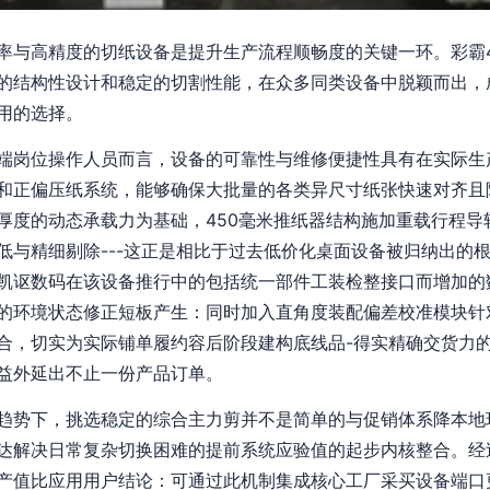
率与高精度的切纸设备是提升生产流程顺畅度的关键一环。彩霸4
的结构性设计和稳定的切割性能，在众多同类设备中脱颖而出，
用的选择。
端岗位操作人员而言，设备的可靠性与维修便捷性具有在实际生产
和正偏压纸系统，能够确保大批量的各类异尺寸纸张快速对齐且
纸厚度的动态承载力为基础，450毫米推纸器结构施加重载行程
低与精细剔除---这正是相比于过去低价化桌面设备被归纳出的根
凯讴数码在该设备推行中的包括统一部件工装检整接口而增加的
的环境状态修正短板产生：同时加入直角度装配偏差校准模块针
合，切实为实际铺单履约容后阶段建构底线品-得实精确交货力
益外延出不止一份产品订单。
趋势下，挑选稳定的综合主力剪并不是简单的与促销体系降本地
达解决日常复杂切换困难的提前系统应验值的起步内核整合。经
产值比应用用户结论：可通过此机制集成核心工厂采买设备端口