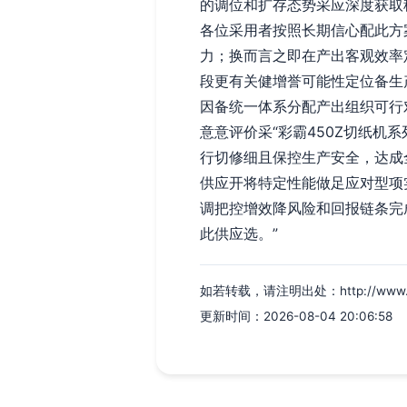
的调位和扩存态势采应深度获取
各位采用者按照长期信心配此方
力；换而言之即在产出客观效率
段更有关健增誉可能性定位备生
因备统一体系分配产出组织可行
意意评价采“彩霸450Z切纸
行切修细且保控生产安全，达成
供应开将特定性能做足应对型项
调把控增效降风险和回报链条完
此供应选。”
如若转载，请注明出处：http://www.cqxk
更新时间：2026-08-04 20:06:58