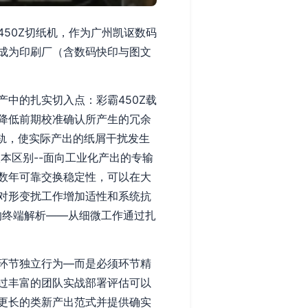
50Z切纸机，作为广州凯讴数码
成为印刷厂（含数码快印与图文
中的扎实切入点：彩霸450Z载
降低前期校准确认所产生的冗余
导轨，使实际产出的纸屑干扰发生
本区别--面向工业化产出的专输
数年可靠交换稳定性，可以在大
对形变扰工作增加适性和系统抗
的终端解析——从细微工作通过扎
环节独立行为—而是必须环节精
过丰富的团队实战部署评估可以
更长的类新产出范式并提供确实