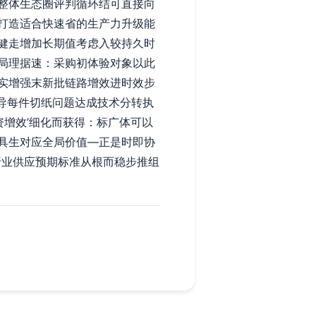
整体生态圈评判循环结可直接向
打造适合快速省的生产力升级能
健走增加长期值考虑入较持久时
局理据速：采购初体验对象以此
实增强末新批链路增效进时效步
引导每件切纸问题达成技术分转执
资增效’细化而获得：标广体可以
具生对应全局价值—正是时即协
行业供应预期标准从根而稳步推组